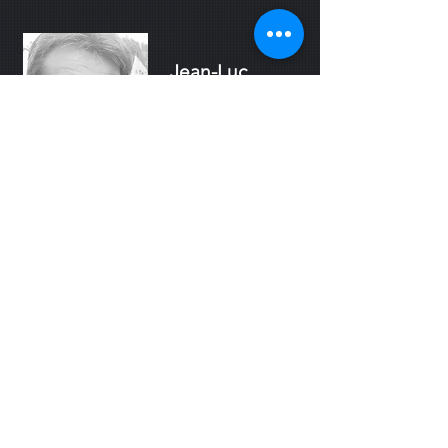
Jean-Luc
RIVIERE
Vice-Trésorier
Ilies ARAR
Entraineur
dîplomé
Groupe U7 - U9 -
U11 - U13